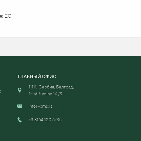
а ЕС.
ку
ГЛАВНЫЙ ОФИС
11111, Сербия, Белград,
х
Mlatišumina 1A/9
info@pms.rs
+3 8164 120 6735