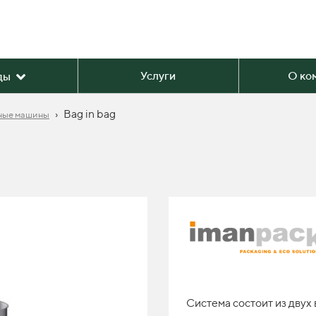
Услуги
О ко
ды
›
Bag in bag
ные машины
Система состоит из двух