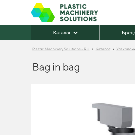
Каталог
Брен
›
›
Plastic Machinery Solutions - RU
Каталог
Упаковоч
Bag in bag