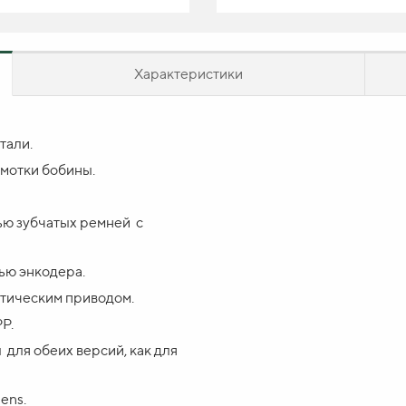
Характеристики
тали.
мотки бобины.
ью зубчатых ремней с
ью энкодера.
атическим приводом.
Напишите ваш вопрос в фор
P.
с вами в ближай
для обеих версий, как для
ens.