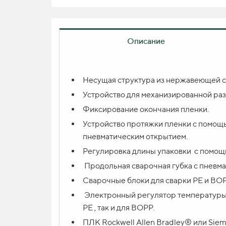
Описание
Вопрос по продукту
Несущая структура из нержавеющей с
Устройство для механизированной раз
ИМЯ
Фиксирование окончания пленки.
Устройство протяжки пленки с помощ
пневматическим открытием.
КОНТАКТ *
Регулировка длины упаковки с помощ
Продольная сварочная губка с пневм
Сварочные блоки для сварки PE и BOP
ВАШ ВОПРОС
Электронный регулятор температуры 
PE , так и для BOPP.
ПЛК Rockwell Allen Bradley® или Siem