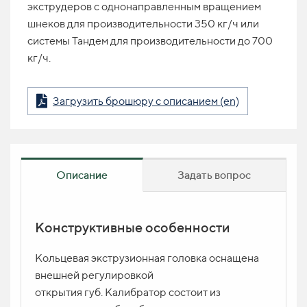
экструдеров с однонаправленным вращением
шнеков для производительности 350 кг/ч или
системы Тандем для производительности до 700
кг/ч.
Загрузить брошюру с описанием (en)
Описание
Задать вопрос
Конструктивные особенности
Вопрос по продукту
ИМЯ
Кольцевая экструзионная головка оснащена
внешней регулировкой
открытия губ. Калибратор состоит из