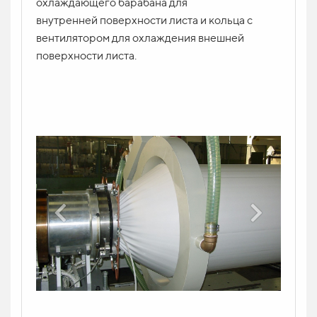
охлаждающего барабана для
КОНТАКТ *
внутренней поверхности листа и кольца с
вентилятором для охлаждения внешней
поверхности листа.
ВАШ ВОПРОС
Отправить заявку
Напишите ваш вопрос в форму и укажите
контакт. Менеджер свяжется с вами в
ближайшее время и проконсультирует.